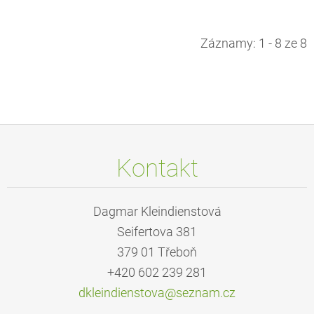
Záznamy: 1 - 8 ze 8
Kontakt
Dagmar Kleindienstová
Seifertova 381
379 01 Třeboň
+420 602 239 281
dkleindi
enstova@
seznam.c
z